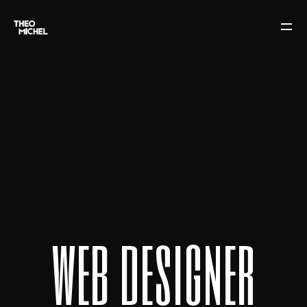
w
e
b
d
e
s
i
g
n
e
r