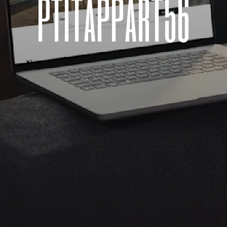
p
t
i
t
a
p
p
a
r
t
5
6