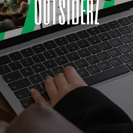
o
u
t
s
i
d
e
r
z